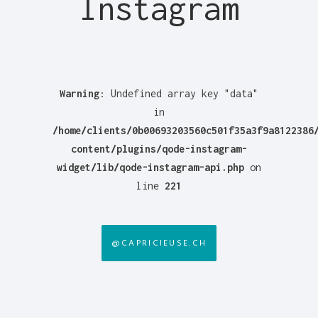
Instagram
Warning
: Undefined array key "data"
in
/home/clients/0b00693203560c501f35a3f9a8122386
content/plugins/qode-instagram-
widget/lib/qode-instagram-api.php
on
line
221
@CAPRICIEUSE.CH